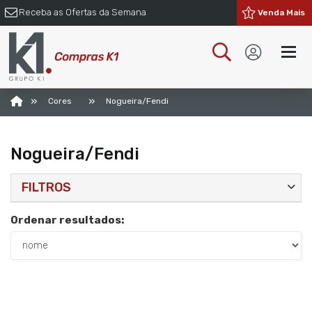
Receba as Ofertas da Semana
Venda Mais
»
»
Cores
Nogueira/Fendi
Nogueira/Fendi
FILTROS
Ordenar resultados: