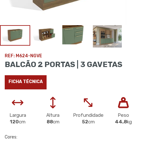
REF: M624-NGVE
BALCÃO 2 PORTAS | 3 GAVETAS
FICHA TÉCNICA
Largura
Altura
Profundidade
Peso
120
cm
88
cm
52
cm
44,8
kg
Cores: