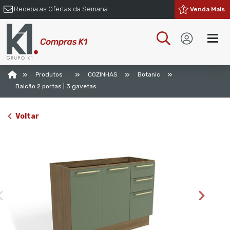
Receba as Ofertas da Semana
Venda Mais
»
»
»
»
Produtos
COZINHAS
Botanic
Balcão 2 portas | 3 gavetas
Voltar