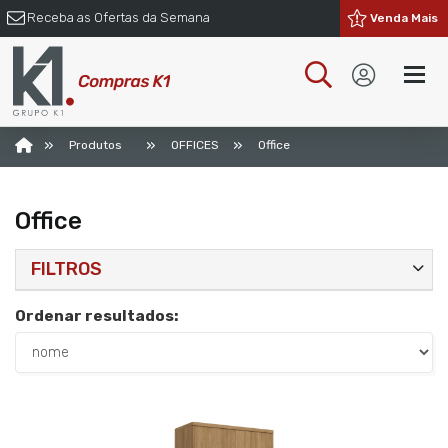
Receba as Ofertas da Semana
Venda Mais
»
»
»
Produtos
OFFICES
Office
Office
FILTROS
Ordenar resultados: