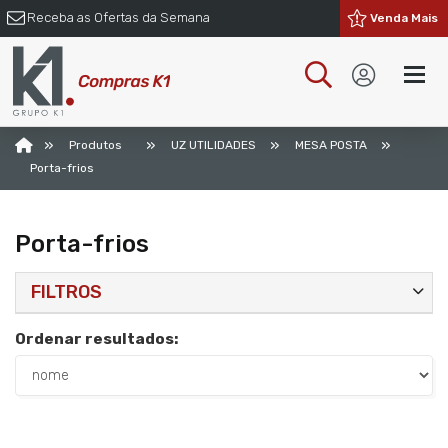
Receba as Ofertas da Semana
Venda Mais
»
»
»
»
Produtos
UZ UTILIDADES
MESA POSTA
Porta-frios
Porta-frios
FILTROS
Ordenar resultados: