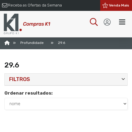
Receba as Ofertas da Semana
Venda Mais
»
»
Profundidade
29.6
29.6
FILTROS
Ordenar resultados: