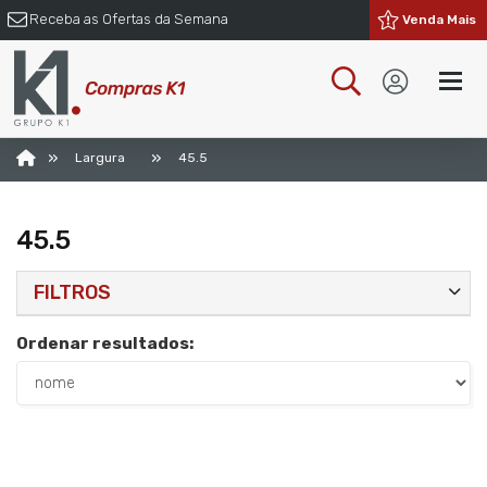
Receba as Ofertas da Semana
Venda Mais
»
»
Largura
45.5
45.5
FILTROS
Ordenar resultados: