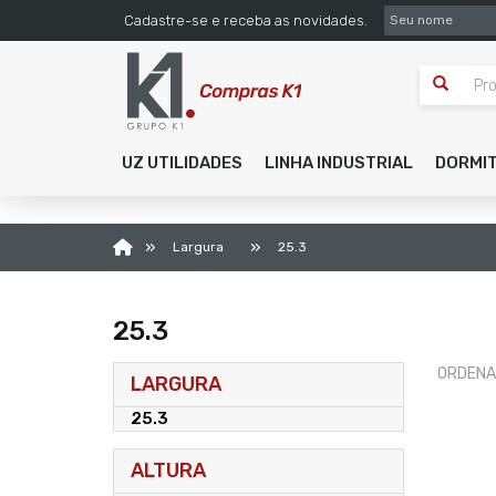
SEU NOME
Cadastre-se e receba as novidades.
UZ UTILIDADES
LINHA INDUSTRIAL
DORMI
»
»
Largura
25.3
25.3
ORDENA
LARGURA
25.3
ALTURA