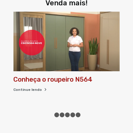
Venda mais!
P
Conheça a cozinha Ciela
Co
Continue lendo