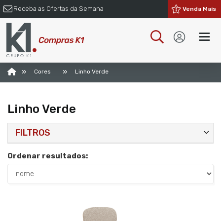
Receba as Ofertas da Semana
Venda Mais
»
»
Cores
Linho Verde
Linho Verde
FILTROS
Ordenar resultados: