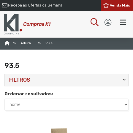
Receba as Ofertas da Semana
Venda Mais
»
»
Altura
93.5
93.5
FILTROS
Ordenar resultados: