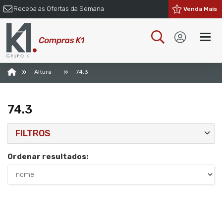
Receba as Ofertas da Semana
Venda Mais
»
»
Altura
74.3
74.3
FILTROS
Ordenar resultados: