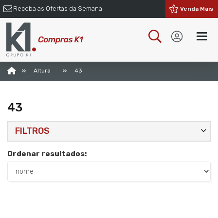
Receba as Ofertas da Semana
Venda Mais
»
»
Altura
43
43
FILTROS
Ordenar resultados: