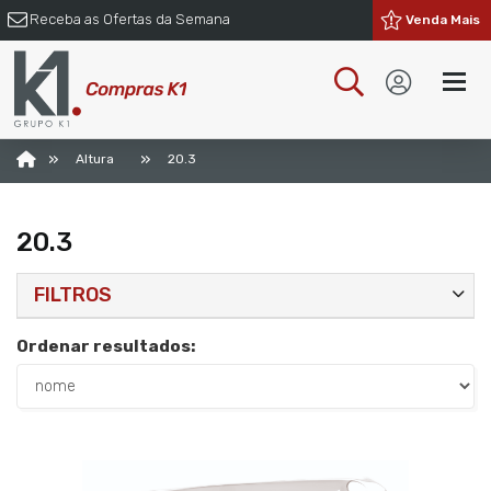
Receba as Ofertas da Semana
Venda Mais
»
»
Altura
20.3
20.3
FILTROS
Ordenar resultados: