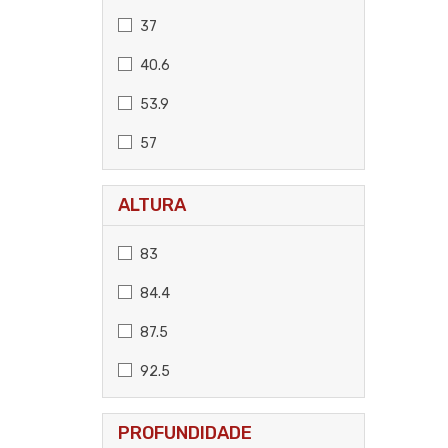
37
40.6
53.9
57
ALTURA
83
84.4
87.5
92.5
PROFUNDIDADE