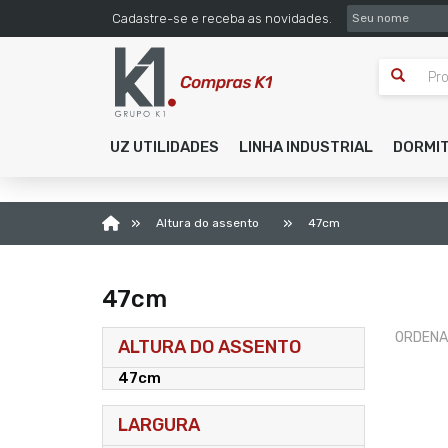
SEU NOME
Cadastre-se e receba as novidades.
UZ UTILIDADES
LINHA INDUSTRIAL
DORMI
»
»
Altura do assento
47cm
47cm
ORDENA
ALTURA DO ASSENTO
47cm
LARGURA