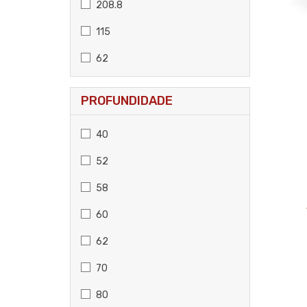
208.8
115
62
PROFUNDIDADE
40
52
58
60
62
70
80