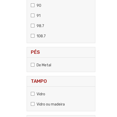
90
91
98.7
108.7
PÉS
De Metal
TAMPO
Vidro
Vidro ou madeira