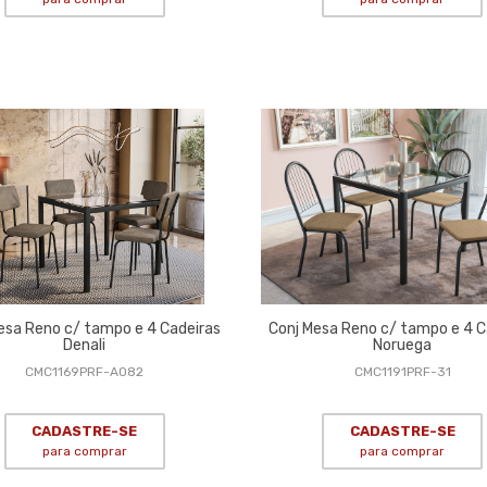
Mesa Reno c/ tampo e 4 Cadeiras
Conj Mesa Reno c/ tampo e 4 C
Denali
Noruega
CMC1169PRF-A082
CMC1191PRF-31
CADASTRE-SE
CADASTRE-SE
para comprar
para comprar