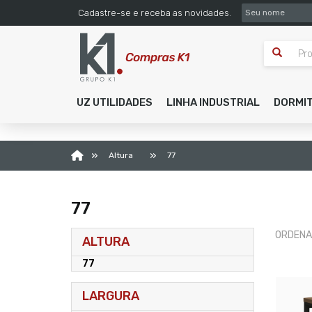
SEU NOME
Cadastre-se e receba as novidades.
UZ UTILIDADES
LINHA INDUSTRIAL
DORMI
»
»
Altura
77
77
ORDENA
ALTURA
77
LARGURA