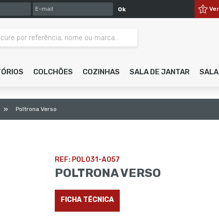
E-MAIL
Ve
Ok
TÓRIOS
COLCHÕES
COZINHAS
SALA DE JANTAR
SALA
»
s
Poltrona Verso
REF: POL031-A057
POLTRONA VERSO
FICHA TÉCNICA