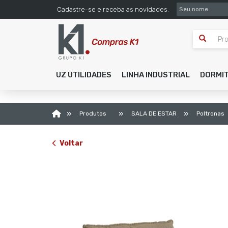
SEU NOME
Cadastre-se e receba as novidades.
UZ UTILIDADES
LINHA INDUSTRIAL
DORMI
»
»
»
Produtos
SALA DE ESTAR
Poltrona
Voltar