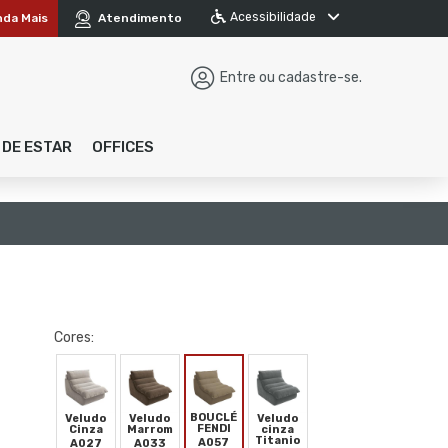
Acessibilidade
nda Mais
Atendimento
Entre ou cadastre-se.
 DE ESTAR
OFFICES
Cores:
BOUCLÉ
Veludo
Veludo
Veludo
FENDI
Cinza
Marrom
cinza
Titanio
A057
A027
A033