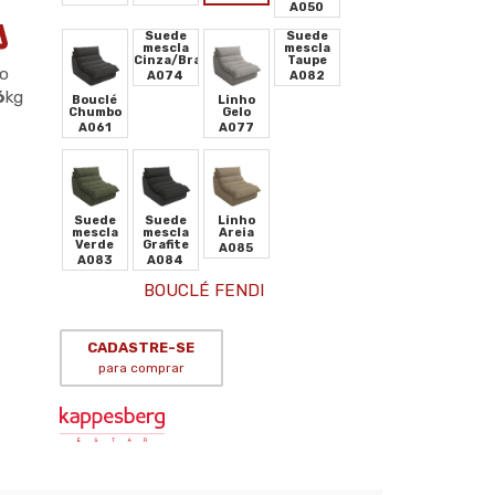
A050
Suede
Suede
mescla
mescla
Cinza/Branco
Taupe
o
A074
A082
6
kg
Bouclé
Linho
Chumbo
Gelo
A061
A077
Suede
Suede
Linho
mescla
mescla
Areia
Verde
Grafite
A085
A083
A084
BOUCLÉ FENDI
CADASTRE-SE
para comprar