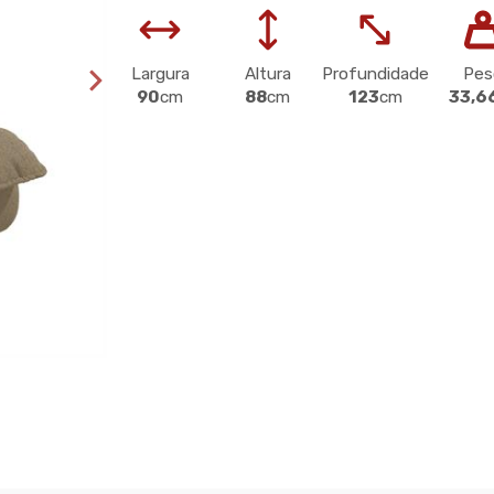
Largura
Altura
Profundidade
Pes
90
cm
88
cm
123
cm
33,6