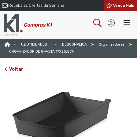
Receba as Ofertas da Semana
Venda Mais
»
»
»
»
UZ UTILIDADES
DESCOMPLICA
Organizadores
ORGANIZADOR DE GAVETA 17X25,5CM
Voltar