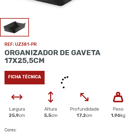
REF: UZ381-PR
ORGANIZADOR DE GAVETA
17X25,5CM
FICHA TÉCNICA
Largura
Altura
Profundidade
Peso
25,9
cm
5,5
cm
17,2
cm
1,96
kg
Cores: