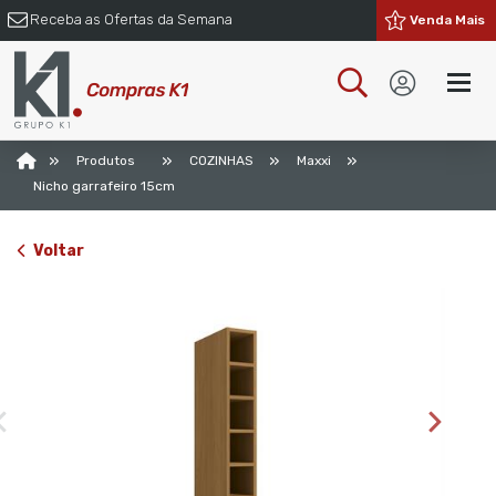
Receba as Ofertas da Semana
Venda Mais
»
»
»
»
Produtos
COZINHAS
Maxxi
Nicho garrafeiro 15cm
Voltar