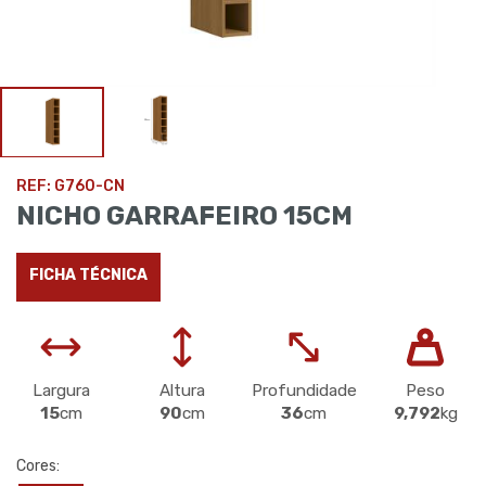
REF: G760-CN
NICHO GARRAFEIRO 15CM
FICHA TÉCNICA
Largura
Altura
Profundidade
Peso
15
cm
90
cm
36
cm
9,792
kg
Cores: