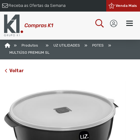
Receba as Ofertas da Semana
Venda Mais
»
»
»
»
Produtos
UZ UTILIDADES
POTES
MULTIÚSO PREMIUM 5L
Voltar