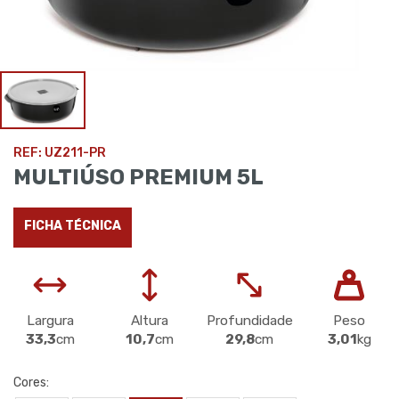
REF: UZ211-PR
MULTIÚSO PREMIUM 5L
FICHA TÉCNICA
Largura
Altura
Profundidade
Peso
33,3
cm
10,7
cm
29,8
cm
3,01
kg
Cores: