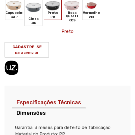
Vermelho
Preto
Capuccino
Rosa
Quartz
VM
PR
CAP
Cinza
ROS
CIN
Preto
CADASTRE-SE
para comprar
Especificações Técnicas
Dimensões
Garantia: 3 meses para defeito de fabricação
Material do Produto: PP