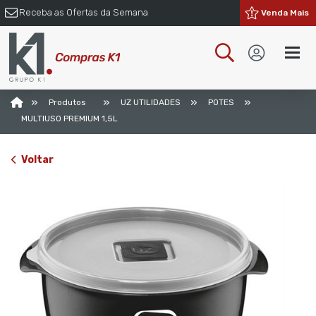
Receba as Ofertas da Semana
Venda Mais
»
»
»
»
Produtos
UZ UTILIDADES
POTES
MULTIUSO PREMIUM 1,5L
Voltar