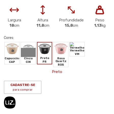
Largura
Altura
Profundidade
Peso
18
cm
11,8
cm
15,8
cm
1,13
kg
Cores:
Vermelho
VM
Preto
Capuccino
Cinza
Rosa
Quartz
PR
CAP
CIN
ROS
Preto
CADASTRE-SE
para comprar