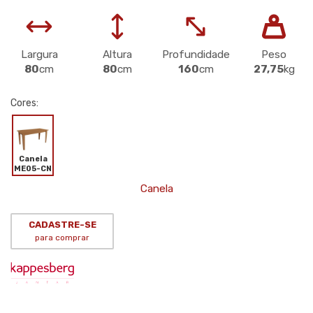
Largura
Altura
Profundidade
Peso
80
cm
80
cm
160
cm
27,75
kg
Cores:
Canela
ME05-CN
Canela
CADASTRE-SE
para comprar