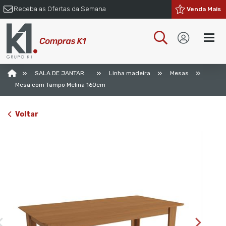
Receba as Ofertas da Semana
Venda Mais
»
»
»
»
SALA DE JANTAR
Linha madeira
Mesas
Mesa com Tampo Melina 160cm
Voltar