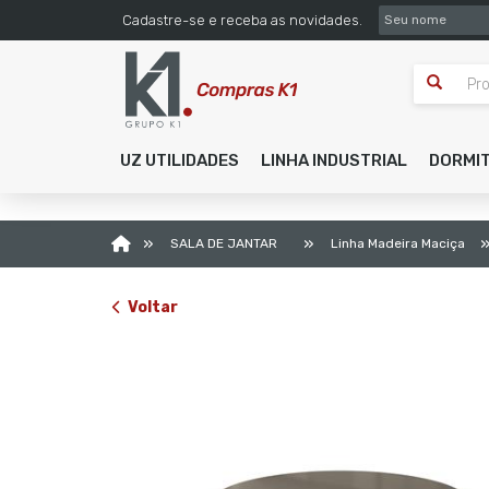
SEU NOME
Cadastre-se e receba as novidades.
UZ UTILIDADES
LINHA INDUSTRIAL
DORMI
»
»
SALA DE JANTAR
Linha Madeira Maciça
Voltar