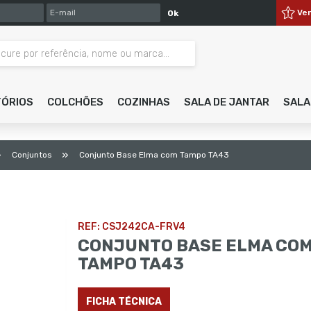
E-MAIL
Ve
Ok
TÓRIOS
COLCHÕES
COZINHAS
SALA DE JANTAR
SALA
»
»
Conjuntos
Conjunto Base Elma com Tampo TA43
REF: CSJ242CA-FRV4
CONJUNTO BASE ELMA CO
TAMPO TA43
FICHA TÉCNICA