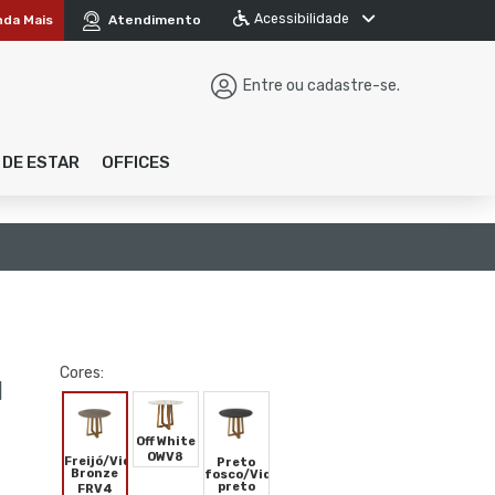
Acessibilidade
nda Mais
Atendimento
Entre ou cadastre-se.
 DE ESTAR
OFFICES
Cores:
M
Off White
OWV8
Freijó/Vidro
Preto
Bronze
fosco/Vidro
preto
FRV4