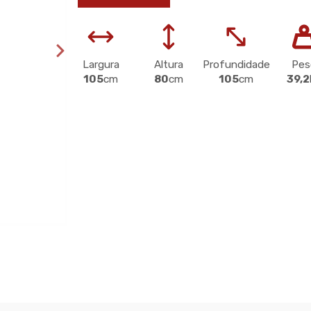
Largura
Altura
Profundidade
Pes
105
cm
80
cm
105
cm
39,2