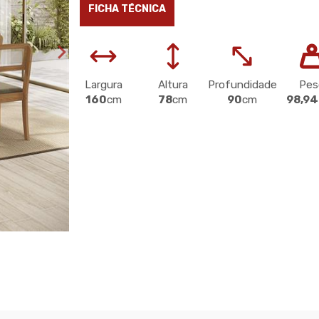
FICHA TÉCNICA
Largura
Altura
Profundidade
Pes
160
cm
78
cm
90
cm
98,9