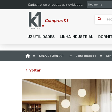
SEU NOME
Cadastre-se e receba as novidades.
UZ UTILIDADES
LINHA INDUSTRIAL
DORMI
»
»
»
SALA DE JANTAR
Linha madeira
Con
Voltar