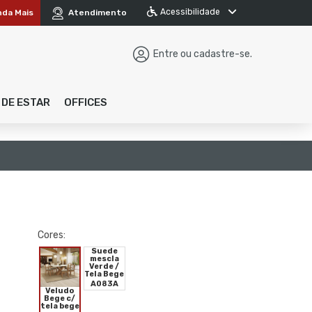
Acessibilidade
nda Mais
Atendimento
Entre ou cadastre-se.
 DE ESTAR
OFFICES
Cores:
Suede
mescla
Verde /
Tela Bege
A083A
Veludo
Bege c/
tela bege