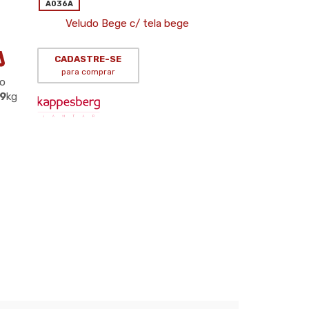
A036A
Veludo Bege c/ tela bege
CADASTRE-SE
para comprar
o
49
kg