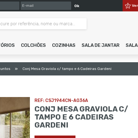
E-MAIL
Ve
Ok
TÓRIOS
COLCHÕES
COZINHAS
SALA DE JANTAR
SALA
»
juntos
Conj Mesa Graviola c/ tampo e 6 Cadeiras Gardeni
REF: CSJ1944CN-A036A
CONJ MESA GRAVIOLA C/
TAMPO E 6 CADEIRAS
GARDENI