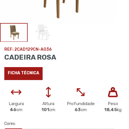
REF: 2CAD129CN-A036
CADEIRA ROSA
FICHA TÉCNICA
Largura
Altura
Profundidade
Peso
46
cm
101
cm
63
cm
18,45
kg
Cores: