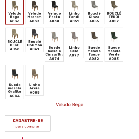
Veludo
Veludo
Veludo
Linho
Bouclé
BOUCLÉ
Bege
Marrom
Preto
Fendi
Cinza
FENDI
A036
A033
A038
A051
A056
A057
BOUCLÉ
Bouclé
BEGE
Chumbo
Suede
Linho
Suede
Suede
A058
A061
mescla
Gelo
mescla
mescla
Cinza/Branco
Taupe
Verde
A077
A074
A082
A083
Suede
Linho
mescla
Areia
Grafite
A085
A084
Veludo Bege
CADASTRE-SE
para comprar