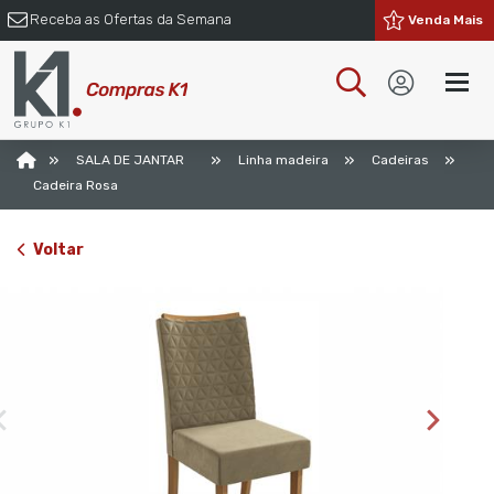
Receba as Ofertas da Semana
Venda Mais
»
»
»
»
SALA DE JANTAR
Linha madeira
Cadeiras
Cadeira Rosa
Voltar