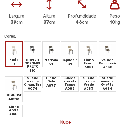
Largura
Altura
Profundidade
Peso
39
cm
87
cm
46
cm
10
kg
Cores:
Nude
CORINO
Marrom
Capuccino
Linho
Veludo
COROMIX
Fendi
Cappuccino
16
21
31
PRETO
A051
A059
110
Suede
Linho
Suede
Suede
Suede
mescla
Gelo
mescla
mescla
mescla
Cinza/Branco
Taupe
Verde
Grafite
A077
A074
A082
A083
A084
COMPOSE
A051C
Linho
Areia
A085
Nude