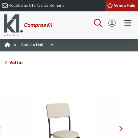
Receba as Ofertas da Semana
Venda Mais
»
»
Cadeira Mali
Voltar