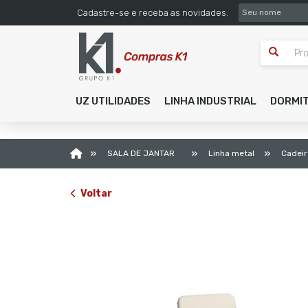
SEU NOME
Cadastre-se e receba as novidades.
UZ UTILIDADES
LINHA INDUSTRIAL
DORMI
»
»
»
SALA DE JANTAR
Linha metal
Cadei
Voltar