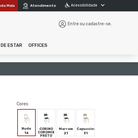
Acessibilidade
nda Mais
Atendimento
Entre ou cadastre-se.
 DE ESTAR
OFFICES
Cores:
Nude
CORINO
Marrom
Capuccino
COROMIX
16
21
31
PRETO