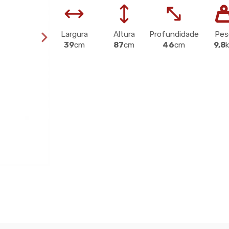
Largura
Altura
Profundidade
Pes
39
cm
87
cm
46
cm
9,8