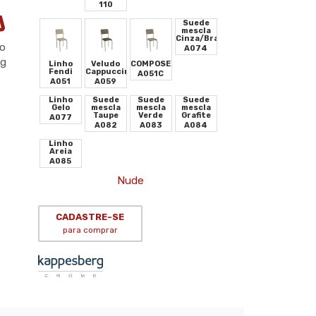
110
Suede
mescla
Cinza/Branco
o
A074
kg
Linho
Veludo
COMPOSE
Fendi
Cappuccino
A051C
A051
A059
Linho
Suede
Suede
Suede
Gelo
mescla
mescla
mescla
Taupe
Verde
Grafite
A077
A082
A083
A084
Linho
Areia
A085
Nude
CADASTRE-SE
para comprar