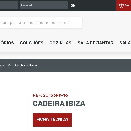
E-MAIL
Ve
Ok
TÓRIOS
COLCHÕES
COZINHAS
SALA DE JANTAR
SALA
»
ras
Cadeira Ibiza
REF: 2C133NK-16
CADEIRA IBIZA
FICHA TÉCNICA