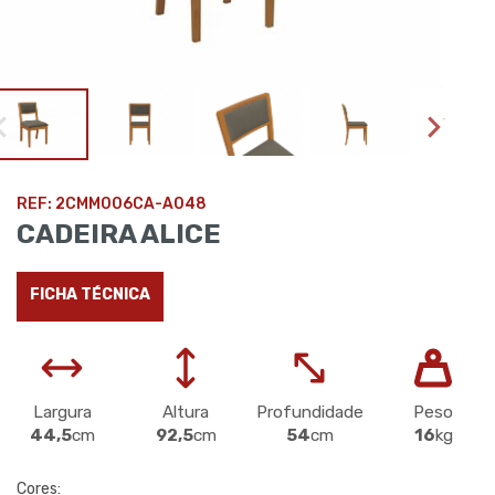
REF: 2CMM006CA-A048
CADEIRA ALICE
FICHA TÉCNICA
Largura
Altura
Profundidade
Peso
44,5
cm
92,5
cm
54
cm
16
kg
Cores: