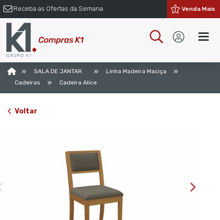
Receba as Ofertas da Semana
Venda Mais
»
»
»
SALA DE JANTAR
Linha Madeira Maciça
»
Cadeiras
Cadeira Alice
Voltar