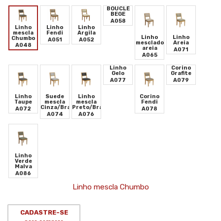
BOUCLÉ
BEGE
A058
Linho
Linho
Linho
mescla
Fendi
Argila
Linho
Linho
Chumbo
A051
A052
mesclado
Areia
A048
areia
A071
A065
Linho
Corino
Gelo
Grafite
A077
A079
Linho
Suede
Linho
Corino
Taupe
mescla
mescla
Fendi
Cinza/Branco
Preto/Branco
A072
A078
A074
A076
Linho
Verde
Malva
A086
Linho mescla Chumbo
CADASTRE-SE