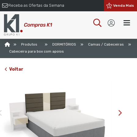
Receba as Ofertas da Semana
Venda Mais
»
»
»
»
Produtos
DORMITÓRIOS
Camas / Cabeceiras
Cabeceira para box com apoios
Voltar