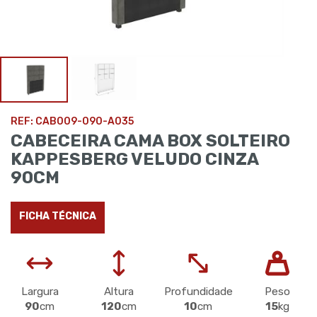
REF: CAB009-090-A035
CABECEIRA CAMA BOX SOLTEIRO
KAPPESBERG VELUDO CINZA
90CM
FICHA TÉCNICA
Largura
Altura
Profundidade
Peso
90
cm
120
cm
10
cm
15
kg