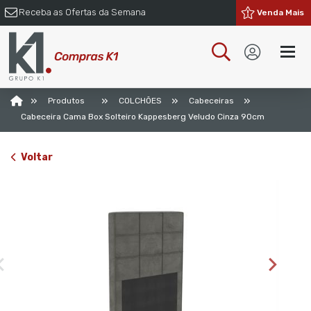
Receba as Ofertas da Semana
Venda Mais
»
»
»
»
Produtos
COLCHÕES
Cabeceiras
Cabeceira Cama Box Solteiro Kappesberg Veludo Cinza 90cm
Voltar