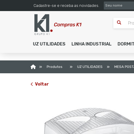
SEU NOME
Cadastre-se e receba as novidades.
UZ UTILIDADES
LINHA INDUSTRIAL
DORMI
»
»
»
Produtos
UZ UTILIDADES
MESA POS
Voltar