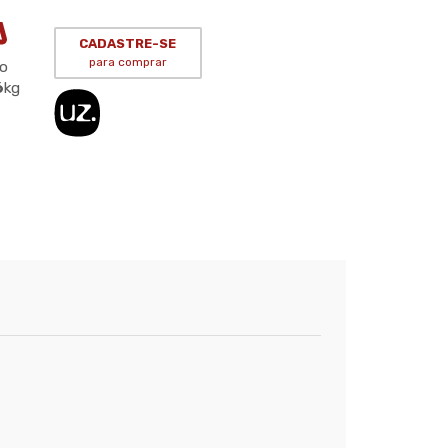
CADASTRE-SE
para comprar
o
6
kg