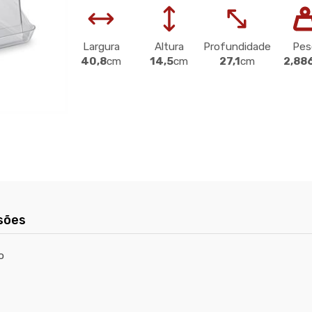
Largura
Altura
Profundidade
Pes
40,8
cm
14,5
cm
27,1
cm
2,88
sões
o