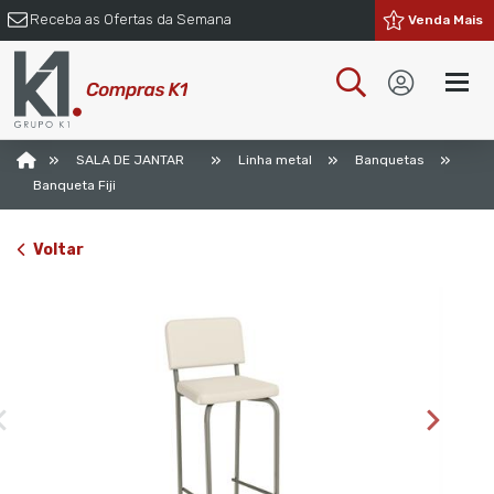
Receba as Ofertas da Semana
Venda Mais
»
»
»
»
SALA DE JANTAR
Linha metal
Banquetas
Banqueta Fiji
Voltar