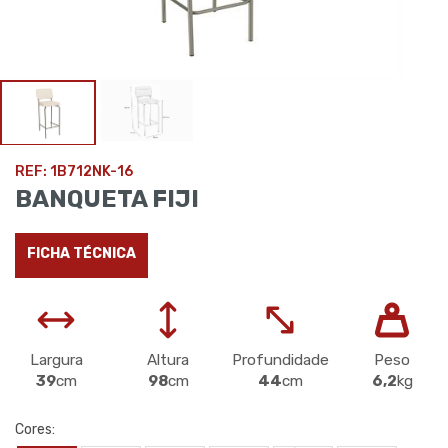
REF: 1B712NK-16
BANQUETA FIJI
FICHA TÉCNICA
Largura
Altura
Profundidade
Peso
39
cm
98
cm
44
cm
6,2
kg
Cores: