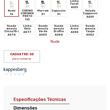
Linho
Fendi
A051
Nude
CORINO
Marrom
Capuccino
Veludo
COROMIX
Cappuccino
16
21
31
PRETO
A059
110
Suede
Linho
Suede
Suede
Linho
Suede
mescla
Gelo
mescla
mescla
Areia
mescla
Cinza/Branco
Verde
Grafite
Taupe
A077
A085
A074
A083
A084
A082
Nude
CADASTRE-SE
para comprar
Especificações Técnicas
Dimensões