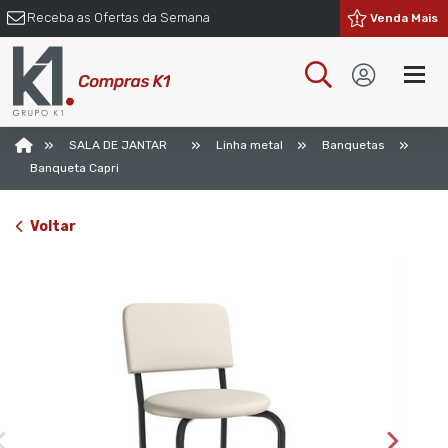
Receba as Ofertas da Semana
Venda Mais
»
»
»
»
SALA DE JANTAR
Linha metal
Banquetas
Banqueta Capri
Voltar