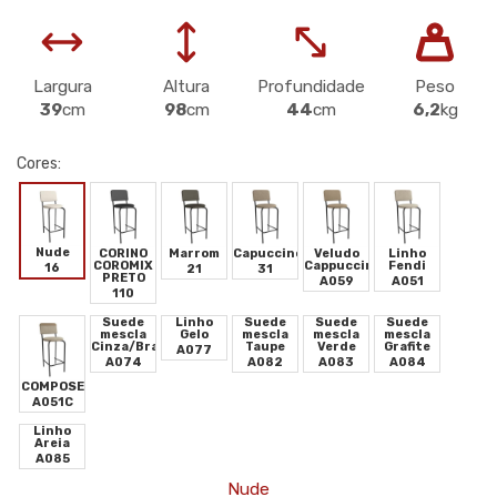
Largura
Altura
Profundidade
Peso
39
cm
98
cm
44
cm
6,2
kg
Cores:
Nude
CORINO
Marrom
Capuccino
Veludo
Linho
COROMIX
Cappuccino
Fendi
16
21
31
PRETO
A059
A051
110
Suede
Linho
Suede
Suede
Suede
mescla
Gelo
mescla
mescla
mescla
Cinza/Branco
Taupe
Verde
Grafite
A077
A074
A082
A083
A084
COMPOSE
A051C
Linho
Areia
A085
Nude