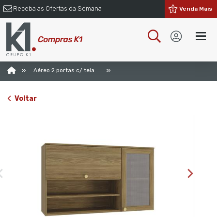
Receba as Ofertas da Semana
Venda Mais
»
»
Aéreo 2 portas c/ tela
Voltar