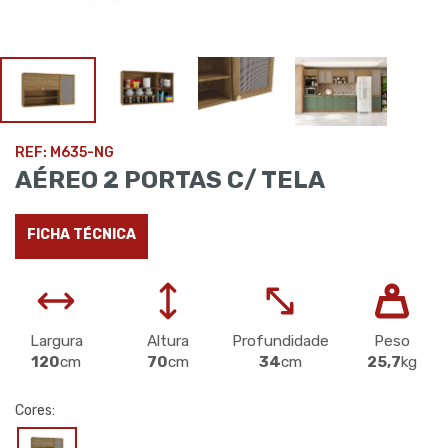
REF: M635-NG
AÉREO 2 PORTAS C/ TELA
FICHA TÉCNICA
Largura
Altura
Profundidade
Peso
120
cm
70
cm
34
cm
25,7
kg
Cores: