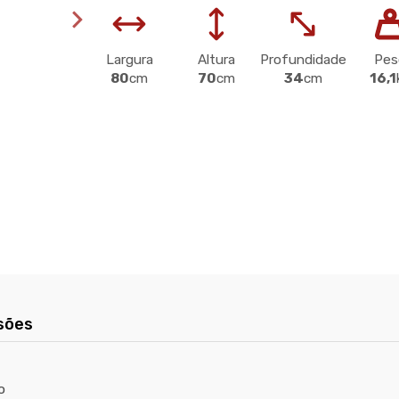
Largura
Altura
Profundidade
Pes
80
cm
70
cm
34
cm
16,1
sões
o