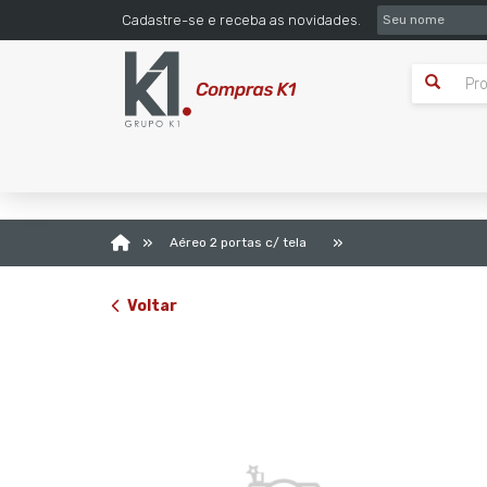
SEU NOME
Cadastre-se e receba as novidades.
»
»
Aéreo 2 portas c/ tela
Voltar